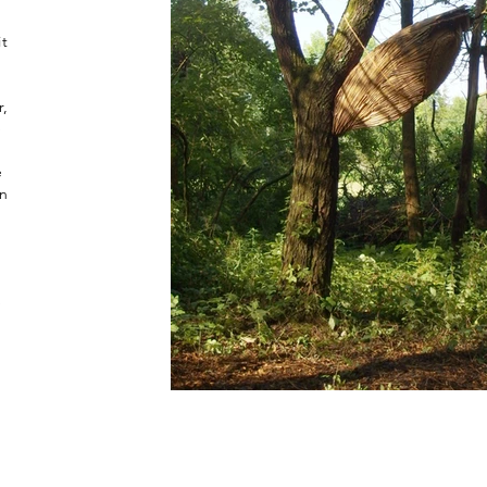
it
r,
e
d
e
in
e